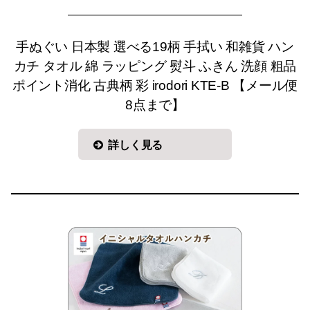
手ぬぐい 日本製 選べる19柄 手拭い 和雑貨 ハン
カチ タオル 綿 ラッピング 熨斗 ふきん 洗顔 粗品
ポイント消化 古典柄 彩 irodori KTE-B 【メール便
8点まで】
詳しく見る