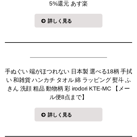
5%還元 あす楽
詳しく見る
手ぬぐい 端がほつれない 日本製 選べる18柄 手拭
い 和雑貨 ハンカチ タオル 綿 ラッピング 熨斗 ふ
きん 洗顔 粗品 動物柄 彩 irodori KTE-MC 【メー
ル便8点まで】
詳しく見る