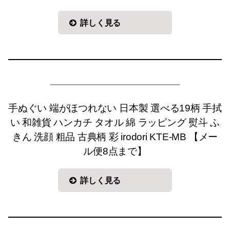
詳しく見る
手ぬぐい 端がほつれない 日本製 選べる19柄 手拭
い 和雑貨 ハンカチ タオル 綿 ラッピング 熨斗 ふ
きん 洗顔 粗品 古典柄 彩 irodori KTE-MB 【メー
ル便8点まで】
詳しく見る