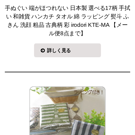
手ぬぐい 端がほつれない 日本製 選べる17柄 手拭
い 和雑貨 ハンカチ タオル 綿 ラッピング 熨斗 ふ
きん 洗顔 粗品 古典柄 彩 irodori KTE-MA 【メー
ル便8点まで】
詳しく見る