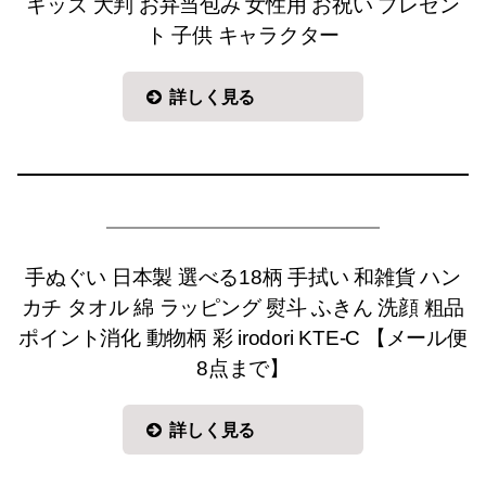
キッズ 大判 お弁当包み 女性用 お祝い プレゼン
ト 子供 キャラクター
詳しく見る
手ぬぐい 日本製 選べる18柄 手拭い 和雑貨 ハン
カチ タオル 綿 ラッピング 熨斗 ふきん 洗顔 粗品
ポイント消化 動物柄 彩 irodori KTE-C 【メール便
8点まで】
詳しく見る