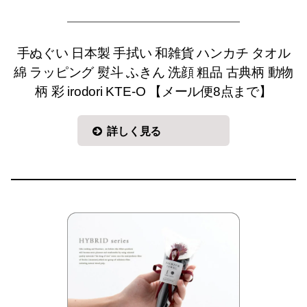
手ぬぐい 日本製 手拭い 和雑貨 ハンカチ タオル
綿 ラッピング 熨斗 ふきん 洗顔 粗品 古典柄 動物
柄 彩 irodori KTE-O 【メール便8点まで】
詳しく見る