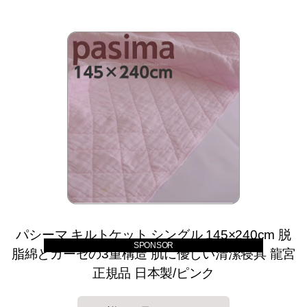
パシーマ キルトケット シングル 145×240cm 脱
SPONSOR
脂綿とガーゼの3重構造 肌に優しい清潔寝具 龍宮
正規品 日本製/ピンク