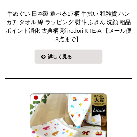
手ぬぐい 日本製 選べる17柄 手拭い 和雑貨 ハン
カチ タオル 綿 ラッピング 熨斗 ふきん 洗顔 粗品
ポイント消化 古典柄 彩 irodori KTE-A 【メール便
8点まで】
詳しく見る